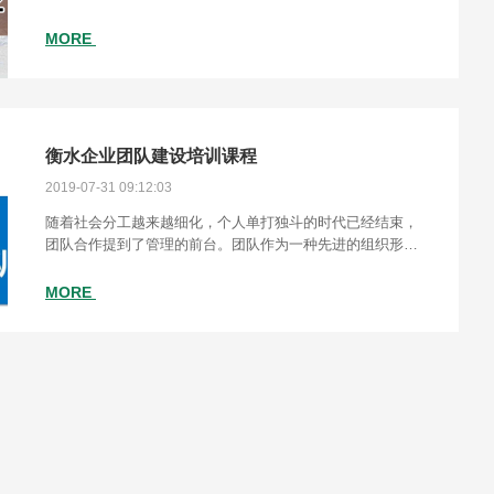
地执行？为什么团队里看起来比较负责任，但总感觉到不能
真正地负责任到位？
MORE
衡水企业团队建设培训课程
2019-07-31 09:12:03
随着社会分工越来越细化，个人单打独斗的时代已经结束，
团队合作提到了管理的前台。团队作为一种先进的组织形
态，越来越引起企业的重视，许多企业已经从理念、方法等
管理层面进行团队建设。
MORE