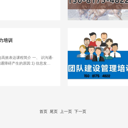
。商务公司：培训主题内容一般
仪，拜访礼仪，沟通礼
力培训
高效表达课程简介 一、 识沟通-
沟通障碍产生的原因:1) 信息发送
障碍
首页
尾页
上一页 下一页