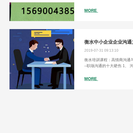
不一样培训内容也会不一样
都是商务礼仪培训，会议礼
MORE
衡水中小企业企业沟通
2019-07-31 09:13:10
衡水培训课程：高情商沟通与
--职场沟通的十大硬伤 1、 
方的障碍 2) 信息接收方的
MORE