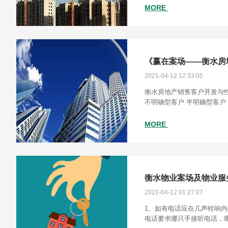
活，让客户买单？
MORE
《赢在案场——衡水房
2021-04-12 12:33:05
衡水房地产销售客户开发与性
不明确型客户 半明确型客户
MORE
衡水物业案场及物业服
2021-04-12 01:27:07
1、如有电话应在几声铃响内
电话要求哪只手接听电话，