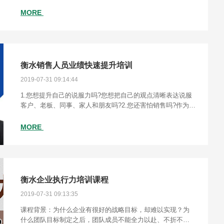
准,2.返利的时间,3.返利的形式,4.返利的附属条件,三、年终奖
励
MORE
衡水销售人员业绩快速提升培训
2019-07-31 09:14:44
1.您想提升自己的说服力吗?您想把自己的观点清晰表达说服
客户、老板、同事、家人和朋友吗?2.您还害怕销售吗?作为销
售人员同样的产品别人可以发家致富,而您却每天愁眉苦脸不
敢拜访客户?3.为什么您一直找新
MORE
衡水企业执行力培训课程
2019-07-31 09:13:35
课程背景：为什么企业有很好的战略目标，却难以实现？为
什么团队目标制定之后，团队成员不能全力以赴、不折不扣